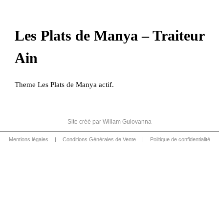
Les Plats de Manya – Traiteur
Ain
Theme Les Plats de Manya actif.
Site créé par
Willam Guiovanna
Mentions légales
|
Conditions Générales de Vente
|
Politique de confidentialité