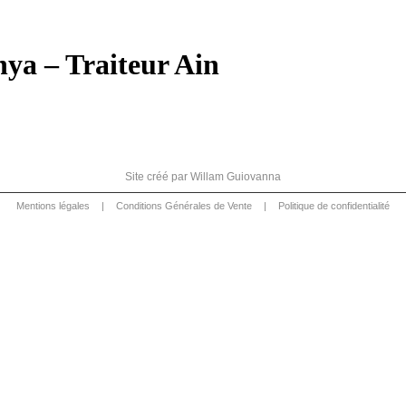
nya – Traiteur Ain
Site créé par
Willam Guiovanna
Mentions légales
|
Conditions Générales de Vente
|
Politique de confidentialité