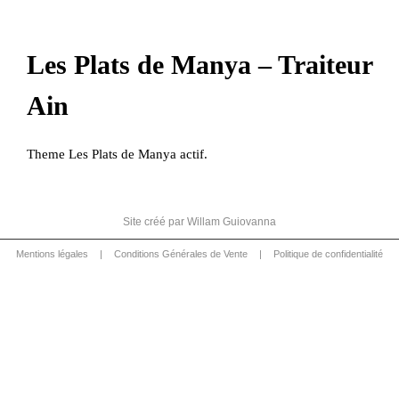
Les Plats de Manya – Traiteur
Ain
Theme Les Plats de Manya actif.
Site créé par
Willam Guiovanna
Mentions légales
|
Conditions Générales de Vente
|
Politique de confidentialité